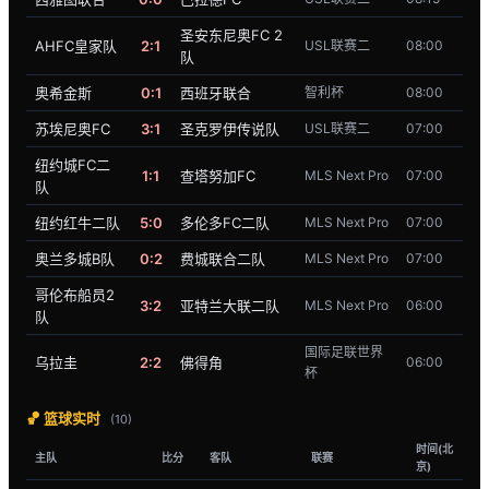
圣安东尼奥FC 2
AHFC皇家队
2:1
USL联赛二
08:00
队
奥希金斯
0:1
西班牙联合
智利杯
08:00
苏埃尼奥FC
3:1
圣克罗伊传说队
USL联赛二
07:00
纽约城FC二
1:1
查塔努加FC
MLS Next Pro
07:00
队
纽约红牛二队
5:0
多伦多FC二队
MLS Next Pro
07:00
奥兰多城B队
0:2
费城联合二队
MLS Next Pro
07:00
哥伦布船员2
3:2
亚特兰大联二队
MLS Next Pro
06:00
队
国际足联世界
乌拉圭
2:2
佛得角
06:00
杯
🏀 篮球实时
(10)
时间(北
主队
比分
客队
联赛
京)