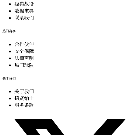
经典战役
数据宝典
联系我们
热门赛事
合作伙伴
安全保障
法律声明
热门球队
关于我们
关于我们
招贤纳士
服务条款