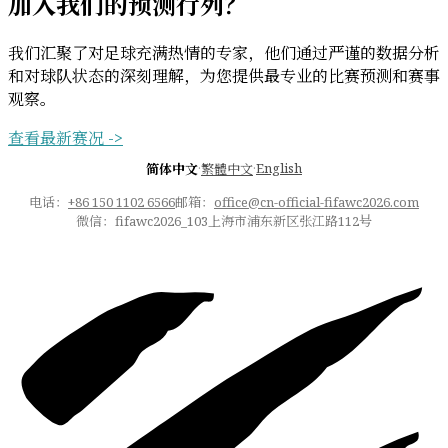
加入我们的预测行列？
我们汇聚了对足球充满热情的专家，他们通过严谨的数据分析
和对球队状态的深刻理解，为您提供最专业的比赛预测和赛事
观察。
查看最新赛况 ->
·
·
English
简体中文
繁體中文
电话：
+86 150 1102 6566
邮箱：
office@cn-official-fifawc2026.com
微信：fifawc2026_103
上海市浦东新区张江路112号