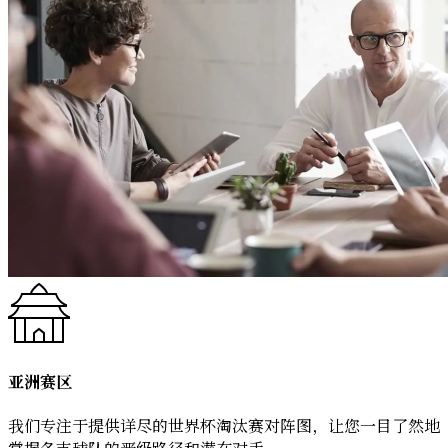
亚洲赛区
我们专注于提供详尽的世界杯淘汰赛对阵图，让您一目了然地