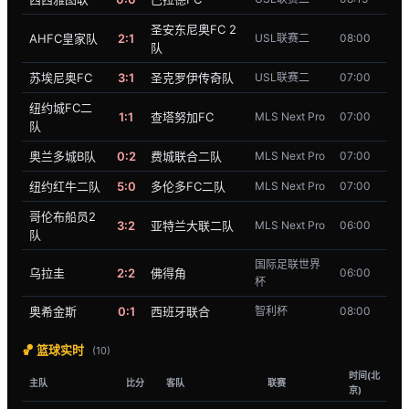
圣安东尼奥FC 2
AHFC皇家队
2:1
USL联赛二
08:00
队
苏埃尼奥FC
3:1
圣克罗伊传奇队
USL联赛二
07:00
纽约城FC二
1:1
查塔努加FC
MLS Next Pro
07:00
队
奥兰多城B队
0:2
费城联合二队
MLS Next Pro
07:00
纽约红牛二队
5:0
多伦多FC二队
MLS Next Pro
07:00
哥伦布船员2
3:2
亚特兰大联二队
MLS Next Pro
06:00
队
国际足联世界
乌拉圭
2:2
佛得角
06:00
杯
奥希金斯
0:1
西班牙联合
智利杯
08:00
🏀 篮球实时
(10)
时间(北
主队
比分
客队
联赛
京)