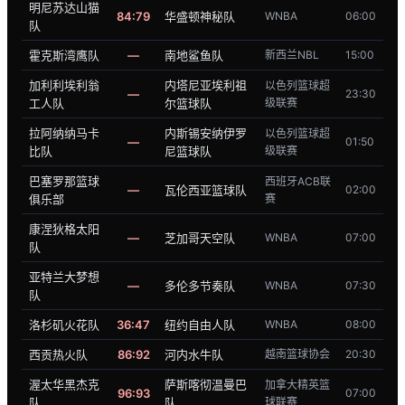
明尼苏达山猫
84:79
华盛顿神秘队
WNBA
06:00
队
霍克斯湾鹰队
—
南地鲨鱼队
新西兰NBL
15:00
加利利埃利翁
内塔尼亚埃利祖
以色列篮球超
—
23:30
工人队
尔篮球队
级联赛
拉阿纳纳马卡
内斯锡安纳伊罗
以色列篮球超
—
01:50
比队
尼篮球队
级联赛
巴塞罗那篮球
西班牙ACB联
—
瓦伦西亚篮球队
02:00
俱乐部
赛
康涅狄格太阳
—
芝加哥天空队
WNBA
07:00
队
亚特兰大梦想
—
多伦多节奏队
WNBA
07:30
队
洛杉矶火花队
36:47
纽约自由人队
WNBA
08:00
西贡热火队
86:92
河内水牛队
越南篮球协会
20:30
渥太华黑杰克
萨斯喀彻温曼巴
加拿大精英篮
96:93
07:00
队
队
球联赛