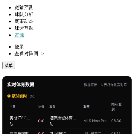
竞猜预测
球队分析
赛事动态
球迷互动
资源
登录
查看对阵图 ->
菜单
实时体育数据
数据来源：世界杯淘汰赛对阵
⚽ 足球实时
(10)
时间(北
主队
比分
客队
联赛
京)
奥斯汀FC二
堪萨斯城体育二
0:0
MLS Next Pro
08:30
队
队
西西雅图联
0:0
巴拉德FC
USL联赛二
08:15