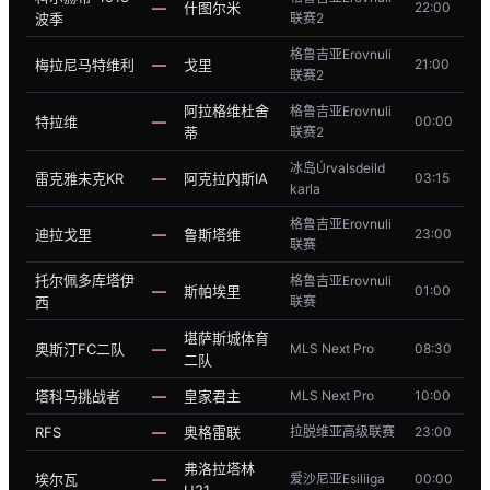
—
什图尔米
22:00
波季
联赛2
格鲁吉亚Erovnuli
梅拉尼马特维利
—
戈里
21:00
联赛2
阿拉格维杜舍
格鲁吉亚Erovnuli
特拉维
—
00:00
蒂
联赛2
冰岛Úrvalsdeild
雷克雅未克KR
—
阿克拉内斯IA
03:15
karla
格鲁吉亚Erovnuli
迪拉戈里
—
鲁斯塔维
23:00
联赛
托尔佩多库塔伊
格鲁吉亚Erovnuli
—
斯帕埃里
01:00
西
联赛
堪萨斯城体育
奥斯汀FC二队
—
MLS Next Pro
08:30
二队
塔科马挑战者
—
皇家君主
MLS Next Pro
10:00
RFS
—
奥格雷联
拉脱维亚高级联赛
23:00
弗洛拉塔林
埃尔瓦
—
爱沙尼亚Esiliiga
00:00