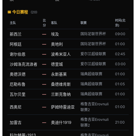
📅 今日赛程
(20)
比
时间(北
主队
客队
联赛
分
京)
新西兰
—
埃及
国际足联世界杯
09:00
阿根廷
—
奥地利
国际足联世界杯
01:00
谢尔伯恩
—
波希米亚人
爱尔兰超级联赛
02:45
沙姆洛克流浪者
—
德里城
爱尔兰超级联赛
03:00
奥德沃德
—
永斯基莱
瑞典超级联赛
01:00
厄勒布鲁
—
桑德维肯斯
瑞典超级联赛
01:05
瓦尔贝里
—
兰斯克鲁纳
瑞典超级联赛
01:00
格鲁吉亚Erovnuli
西奥尼
—
萨姆特雷迪亚
01:00
联赛2
格鲁吉亚Erovnuli
加雷吉
—
奥迪什1919
21:00
联赛2
科尔赫蒂-1913
格鲁吉亚Erovnuli