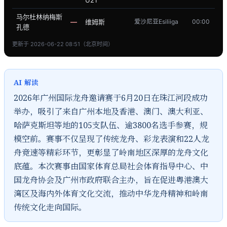
U21
马尔杜林纳梅斯
—
维姆斯
爱沙尼亚Esiliiga
00:00
孔德
更新于 2026-06-22 08:51（北京时间）
AI 解读
2026年广州国际龙舟邀请赛于6月20日在珠江河段成功
举办，吸引了来自广州本地及香港、澳门、澳大利亚、
哈萨克斯坦等地的105支队伍、逾3800名选手参赛，规
模空前。赛事不仅呈现了传统龙舟、彩龙表演和22人龙
舟竞速等精彩环节，更彰显了岭南地区深厚的龙舟文化
底蕴。本次赛事由国家体育总局社会体育指导中心、中
国龙舟协会及广州市政府联合主办，旨在促进粤港澳大
湾区及海内外体育文化交流，推动中华龙舟精神和岭南
传统文化走向国际。