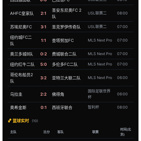
圣安东尼奥FC 2
AHFC皇家队
2:1
USL联赛二
08:00
队
苏埃尼奥FC
3:1
圣克罗伊传奇队
USL联赛二
07:00
纽约城FC二
1:1
查塔努加FC
MLS Next Pro
07:00
队
奥兰多城B队
0:2
费城联合二队
MLS Next Pro
07:00
纽约红牛二队
5:0
多伦多FC二队
MLS Next Pro
07:00
哥伦布船员2
3:2
亚特兰大联二队
MLS Next Pro
06:00
队
国际足联世界
乌拉圭
2:2
佛得角
06:00
杯
奥希金斯
0:1
西班牙联合
智利杯
08:00
🏀 篮球实时
(10)
时间(北
主队
比分
客队
联赛
京)