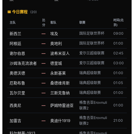
📅 今日赛程
(20)
比
时间(北
主队
客队
联赛
分
京)
新西兰
—
埃及
国际足联世界杯
09:00
阿根廷
—
奥地利
国际足联世界杯
01:00
谢尔伯恩
—
波希米亚人
爱尔兰超级联赛
02:45
沙姆洛克流浪者
—
德里城
爱尔兰超级联赛
03:00
奥德沃德
—
永斯基莱
瑞典超级联赛
01:00
厄勒布鲁
—
桑德维肯斯
瑞典超级联赛
01:05
瓦尔贝里
—
兰斯克鲁纳
瑞典超级联赛
01:00
格鲁吉亚Erovnuli
西奥尼
—
萨姆特雷迪亚
01:00
联赛2
格鲁吉亚Erovnuli
加雷吉
—
奥迪什1919
21:00
联赛2
科尔赫蒂-1913
格鲁吉亚Erovnuli