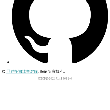
©
世界杯淘汰赛对阵
. 保留所有权利。
京ICP备202471415681号