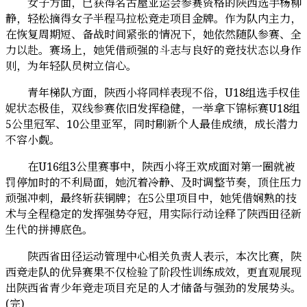
女子方面，已获得名古屋亚运会参赛资格的陕西选手杨柳
静，轻松摘得女子半程马拉松竞走项目金牌。作为队内主力，
在恢复周期短、备战时间紧张的情况下，她依然随队参赛、全
力以赴。赛场上，她凭借顽强的斗志与良好的竞技状态以身作
则，为年轻队员树立信心。
青年梯队方面，陕西小将同样表现不俗，U18组选手权佳
妮状态极佳，双线参赛依旧发挥稳健，一举拿下锦标赛U18组
5公里冠军、10公里亚军，同时刷新个人最佳成绩，成长潜力
不容小觑。
在U16组3公里赛事中，陕西小将王欢成面对第一圈就被
罚停加时的不利局面，她沉着冷静、及时调整节奏，顶住压力
顽强冲刺，最终斩获铜牌；在5公里项目中，她凭借娴熟的技
术与全程稳定的发挥强势夺冠，用实际行动诠释了陕西田径新
生代的拼搏底色。
陕西省田径运动管理中心相关负责人表示，本次比赛，陕
西竞走队的优异赛果不仅检验了阶段性训练成效，更直观展现
出陕西省青少年竞走项目充足的人才储备与强劲的发展势头。
(完)