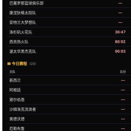
巴塞罗那篮球俱乐部
—
康涅狄格太阳队
—
亚特兰大梦想队
—
洛杉矶火花队
36:47
西贡热火队
86:92
渥太华黑杰克队
96:93
📅 今日赛程
(20)
主队
比分
新西兰
—
阿根廷
—
谢尔伯恩
—
沙姆洛克流浪者
—
奥德沃德
—
厄勒布鲁
—