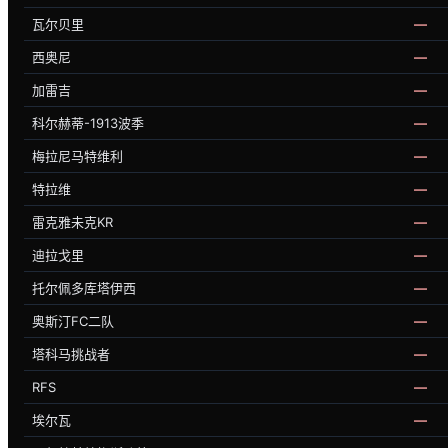
瓦尔贝里
—
西奥尼
—
加雷吉
—
科尔赫蒂-1913波季
—
梅拉尼马特维利
—
特拉维
—
雷克雅未克KR
—
迪拉戈里
—
托尔佩多库塔伊西
—
奥斯汀FC二队
—
塔科马挑战者
—
RFS
—
埃尔瓦
—