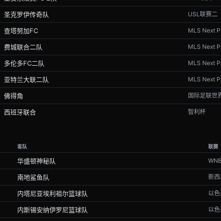
圣克罗伊传奇队
USL联赛二
查塔努加FC
MLS Next P
费城联合二队
MLS Next P
多伦多FC二队
MLS Next P
亚特兰大联二队
MLS Next P
佛得角
国际足联世
西班牙联合
智利杯
客队
联赛
华盛顿神秘队
WN
南地鲨鱼队
新西
内塔尼亚埃利祖尔篮球队
以色
内斯锡安纳伊罗尼篮球队
以色