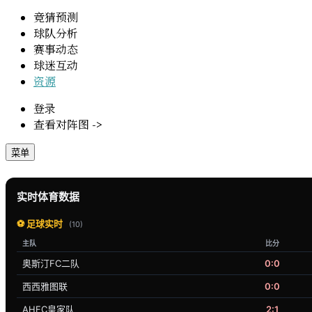
竞猜预测
球队分析
赛事动态
球迷互动
资源
登录
查看对阵图 ->
菜单
实时体育数据
⚽ 足球实时
(10)
主队
比分
奥斯汀FC二队
0:0
西西雅图联
0:0
AHFC皇家队
2:1