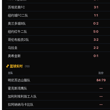
苏埃尼奥FC
3:1
纽约城FC二队
1:1
奥兰多城B队
0:2
纽约红牛二队
5:0
哥伦布船员2队
3:2
乌拉圭
2:2
奥希金斯
0:1
🏀 篮球实时
(10)
主队
比分
明尼苏达山猫队
84:79
霍克斯湾鹰队
—
加利利埃利翁工人队
—
拉阿纳纳马卡比队
—