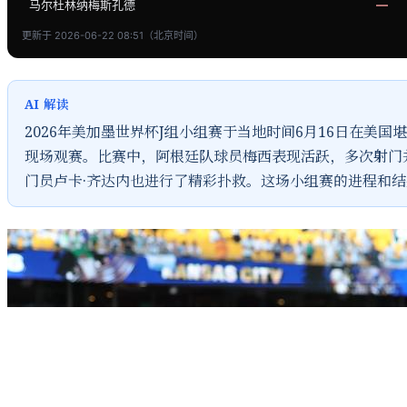
马尔杜林纳梅斯孔德
—
更新于 2026-06-22 08:51（北京时间）
AI 解读
2026年美加墨世界杯J组小组赛于当地时间6月16日在
现场观赛。比赛中，阿根廷队球员梅西表现活跃，多次射门
门员卢卡·齐达内也进行了精彩扑救。这场小组赛的进程和