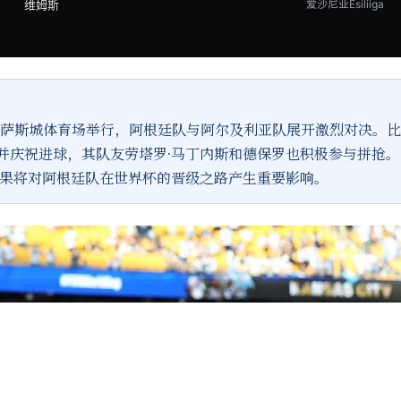
维姆斯
爱沙尼亚Esiliiga
美国堪萨斯城体育场举行，阿根廷队与阿尔及利亚队展开激烈对决
并庆祝进球，其队友劳塔罗·马丁内斯和德保罗也积极参与拼抢。
结果将对阿根廷队在世界杯的晋级之路产生重要影响。