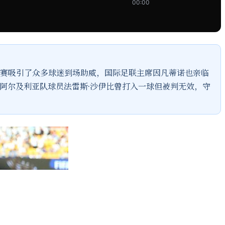
00:00
。比赛吸引了众多球迷到场助威，国际足联主席因凡蒂诺也亲临
阿尔及利亚队球员法雷斯·沙伊比曾打入一球但被判无效，守