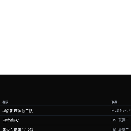
客队
联赛
堪萨斯城体育二队
MLS Next P
巴拉德FC
USL联赛二
圣安东尼奥FC 2队
USL联赛二