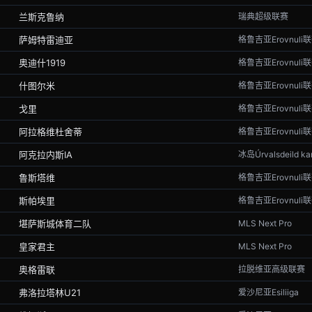
兰斯克鲁纳
瑞典超级联赛
萨姆特雷迪亚
格鲁吉亚Erovnuli
奥迪什1919
格鲁吉亚Erovnuli
什图尔米
格鲁吉亚Erovnuli
戈里
格鲁吉亚Erovnuli
阿拉格维杜舍蒂
格鲁吉亚Erovnuli
阿克拉内斯IA
冰岛Úrvalsdeild kar
鲁斯塔维
格鲁吉亚Erovnuli
斯帕埃里
格鲁吉亚Erovnuli
堪萨斯城体育二队
MLS Next Pro
皇家君主
MLS Next Pro
奥格雷联
拉脱维亚高级联赛
弗洛拉塔林U21
爱沙尼亚Esiliiga