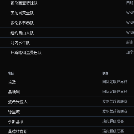
瓦伦西亚篮球队
西班
芝加哥天空队
WN
多伦多节奏队
WN
纽约自由人队
WN
河内水牛队
越南
萨斯喀彻温曼巴队
加拿
客队
联赛
埃及
国际足联世界杯
奥地利
国际足联世界杯
波希米亚人
爱尔兰超级联赛
德里城
爱尔兰超级联赛
永斯基莱
瑞典超级联赛
桑德维肯斯
瑞典超级联赛