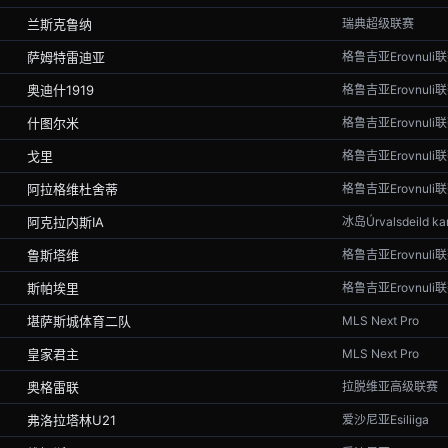
兰斯克鲁纳
瑞典超级联赛
萨姆特雷迪亚
格鲁吉亚Erovnuli
奥迪什1919
格鲁吉亚Erovnuli
什图尔米
格鲁吉亚Erovnuli
戈里
格鲁吉亚Erovnuli
阿拉格维杜舍蒂
格鲁吉亚Erovnuli
阿克拉内斯IA
冰岛Úrvalsdeild kar
鲁斯塔维
格鲁吉亚Erovnuli
斯帕埃里
格鲁吉亚Erovnuli
堪萨斯城体育二队
MLS Next Pro
皇家君主
MLS Next Pro
奥格雷联
拉脱维亚高级联赛
弗洛拉塔林U21
爱沙尼亚Esiliiga