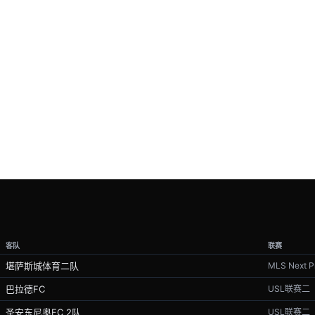
客队
联赛
堪萨斯城体育二队
MLS Next P
巴拉德FC
USL联赛二
圣安东尼奥FC 2队
USL联赛二