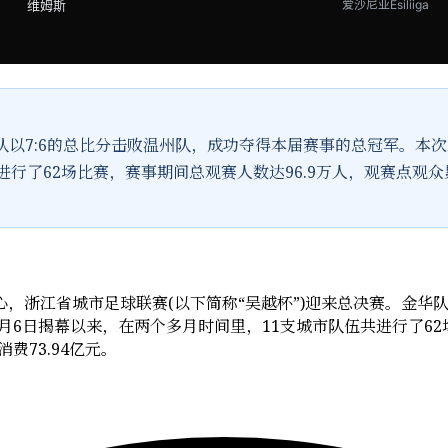
维姆斯
爱沙尼亚Esiliiga
队以7:6的总比分击败温州队，成功夺得本届赛事的总冠军。本
行了62场比赛，赛事期间总观赛人数达96.9万人，观赛点观众累
。
中心，浙江省城市足球联赛(以下简称“吴越杯”)迎来总决赛。金华
4月6日揭幕以来，在两个多月时间里，11支城市队伍共进行了62
费73.94亿元。