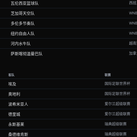
瓦伦西亚篮球队
西班
芝加哥天空队
WN
多伦多节奏队
WN
纽约自由人队
WN
河内水牛队
越南
萨斯喀彻温曼巴队
加拿
客队
联赛
埃及
国际足联世界杯
奥地利
国际足联世界杯
波希米亚人
爱尔兰超级联赛
德里城
爱尔兰超级联赛
永斯基莱
瑞典超级联赛
桑德维肯斯
瑞典超级联赛