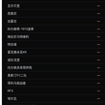
瓦尔贝里
—
西奥尼
—
加雷吉
—
科尔赫蒂-1913波季
—
梅拉尼马特维利
—
特拉维
—
雷克雅未克KR
—
迪拉戈里
—
托尔佩多库塔伊西
—
奥斯汀FC二队
—
塔科马挑战者
—
RFS
—
埃尔瓦
—