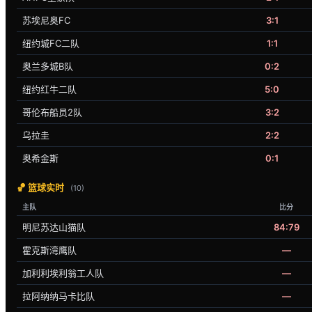
苏埃尼奥FC
3:1
纽约城FC二队
1:1
奥兰多城B队
0:2
纽约红牛二队
5:0
哥伦布船员2队
3:2
乌拉圭
2:2
奥希金斯
0:1
🏀 篮球实时
(10)
主队
比分
明尼苏达山猫队
84:79
霍克斯湾鹰队
—
加利利埃利翁工人队
—
拉阿纳纳马卡比队
—