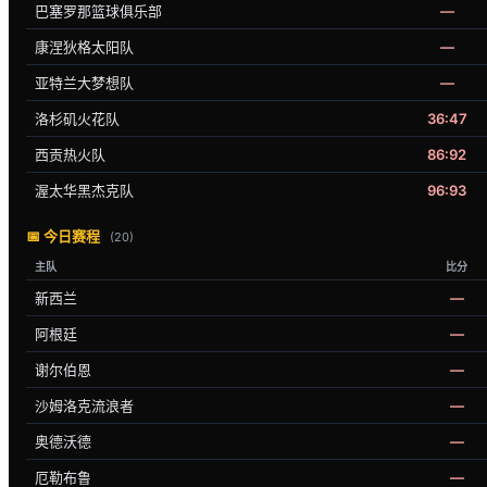
巴塞罗那篮球俱乐部
—
康涅狄格太阳队
—
亚特兰大梦想队
—
洛杉矶火花队
36:47
西贡热火队
86:92
渥太华黑杰克队
96:93
📅 今日赛程
(20)
主队
比分
新西兰
—
阿根廷
—
谢尔伯恩
—
沙姆洛克流浪者
—
奥德沃德
—
厄勒布鲁
—