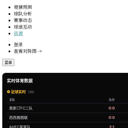
竞猜预测
球队分析
赛事动态
球迷互动
资源
登录
查看对阵图 ->
菜单
实时体育数据
⚽ 足球实时
(10)
主队
比分
奥斯汀FC二队
0:0
西西雅图联
0:0
AHFC皇家队
2:1