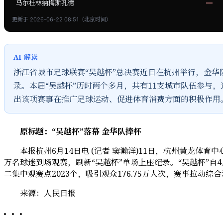
马尔杜林纳梅斯孔德
—
更新于 2026-06-22 08:51（北京时间）
AI 解读
浙江省城市足球联赛“吴越杯”总决赛近日在杭州举行，金华
录。本届“吴越杯”历时两个多月，共有11支城市队伍参与，进
出该项赛事在推广足球运动、促进体育消费方面的积极作用
原标题：“吴越杯”落幕 金华队捧杯
本报杭州6月14日电 (记者 窦瀚洋)11日，杭州黄龙体育
万名球迷到场观赛，刷新“吴越杯”单场上座纪录。“吴越杯”自
二集中观赛点2023个，吸引观众176.75万人次，赛事拉动综合消
来源：人民日报