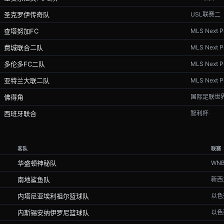
圣克罗伊传奇队
USL联赛二
查塔努加FC
MLS Next P
费城联合二队
MLS Next P
多伦多FC二队
MLS Next P
亚特兰大联二队
MLS Next P
佛得角
国际足联世
西班牙联合
智利杯
客队
联赛
华盛顿神秘队
WN
南地鲨鱼队
新西
内塔尼亚埃利祖尔篮球队
以色
内斯锡安纳伊罗尼篮球队
以色