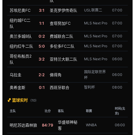
队
苏埃尼奥FC
3:1
圣克罗伊传奇队
USL联赛二
07:00
纽约城FC二
1:1
查塔努加FC
MLS Next Pro
07:00
队
奥兰多城B队
0:2
费城联合二队
MLS Next Pro
07:00
纽约红牛二队
5:0
多伦多FC二队
MLS Next Pro
07:00
哥伦布船员2
3:2
亚特兰大联二队
MLS Next Pro
06:00
队
国际足联世界
乌拉圭
2:2
佛得角
06:00
杯
奥希金斯
0:1
西班牙联合
智利杯
08:00
🏀 篮球实时
(10)
时间(北
主队
比分
客队
联赛
京)
华盛顿神秘
明尼苏达森林狼
84:79
WNBA
06:00
客