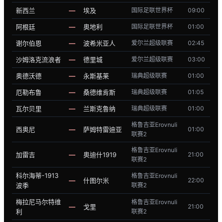
新西兰
—
埃及
国际足联世界杯
09:00
阿根廷
—
奥地利
国际足联世界杯
01:00
谢尔伯恩
—
波希米亚人
爱尔兰超级联赛
02:45
沙姆洛克流浪者
—
德里城
爱尔兰超级联赛
03:00
奥德沃德
—
永斯基莱
瑞典超级联赛
01:00
厄勒布鲁
—
桑德维肯斯
瑞典超级联赛
01:05
瓦尔贝里
—
兰斯克鲁纳
瑞典超级联赛
01:00
格鲁吉亚Erovnuli
西奥尼
—
萨姆特雷迪亚
01:00
联赛2
格鲁吉亚Erovnuli
加雷吉
—
奥迪什1919
21:00
联赛2
科尔海蒂-1913
格鲁吉亚Erovnuli
—
什图尔米
22:00
波季
联赛2
梅拉尼马尔特维
格鲁吉亚Erovnuli
—
戈里
21:00
利
联赛2