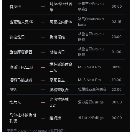
阿拉格维杜舍
格鲁吉亚Erovnuli
特拉维
—
00:00
蒂
联赛2
冰岛Úrvalsdeild
雷克雅未克KR
—
阿克拉内斯IA
03:15
karla
格鲁吉亚Erovnuli
迪拉戈里
—
鲁斯塔维
23:00
联赛
格鲁吉亚Erovnuli
鱼雷库塔伊西
—
斯帕埃里
01:00
联赛
堪萨斯城体育
奥斯汀FC二队
—
MLS Next Pro
08:30
二队
塔科马挑战者
—
皇家君主
MLS Next Pro
10:00
RFS
—
奥格雷联合
拉脱维亚高等联赛
23:00
弗洛拉塔林
埃尔瓦
—
爱沙尼亚Esiliiga
00:00
U21
马尔杜林纳梅斯
—
维姆斯
爱沙尼亚Esiliiga
00:00
孔德
更新于 2026-06-22 08:53（北京时间）