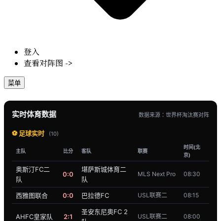
登入
查看对阵图 ->
菜单
实时体育数据
数据来源：世界杯淘汰赛对阵
⚽ 足球实时
(10)
时间(北
主队
比分
客队
联赛
京)
奥斯汀FC二
堪萨斯城体育二
0:0
MLS Next Pro
08:30
队
队
西雅图联合
0:0
巴拉德FC
USL联赛二
08:15
圣安东尼奥FC 2
AHFC皇家队
2:1
USL联赛二
08:00