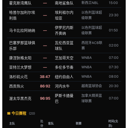
霍克斯湾鹰队
—
南地鲨鱼队
新西兰NBL
15:00
哈普尔加利尔埃
埃利祖尔内
以色列篮球超
—
23:30
利翁
坦亚
级联赛
伊罗尼内斯
以色列篮球超
马卡比拉阿纳纳
—
01:50
齐奥纳
级联赛
巴塞罗那篮球俱
瓦伦西亚篮
西班牙ACB联
—
02:00
乐部
球队
赛
康涅狄格太阳
—
芝加哥天空
WNBA
07:00
亚特兰大梦想
—
多伦多节奏
WNBA
07:30
洛杉矶火花
38:47
纽约自由人
WNBA
08:00
西贡热火
86:92
河内水牛
越南篮球协会
20:30
萨斯卡通曼
加拿大精英篮
渥太华黑杰克
96:95
07:00
巴
球联赛
📅 今日赛程
(20)
比
时间(北
主队
客队
联赛
分
京)